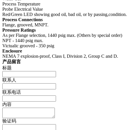
Process Temperature
Probe Electrical Value
Red/Green LED showing good oil, bad oil, or by passing,condition.
Process Connections
Flange, grooved, MNPT.
Pressure Ratings
As per Flange selection, 1440 psig max. (Others by special order)
NPT - 1440 psig max.
Victualic grooved - 350 psig
Enclosure
NEMA 7 explosion-proof, Class I, Division 2, Group C and D.
产品留言
标题
联系人
联系电话
内容
验证码