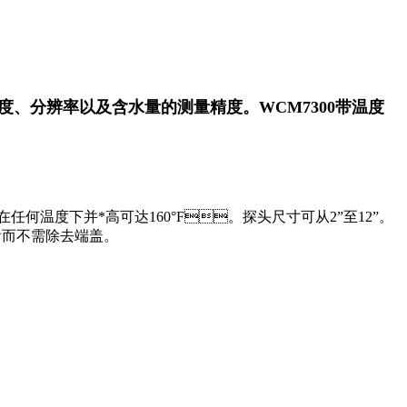
、分辨率以及含水量的测量精度。WCM7300带温度
在任何
温度下并*高可达
160
°F
。探头尺寸可从2”至12”。
看而不需除去端盖。