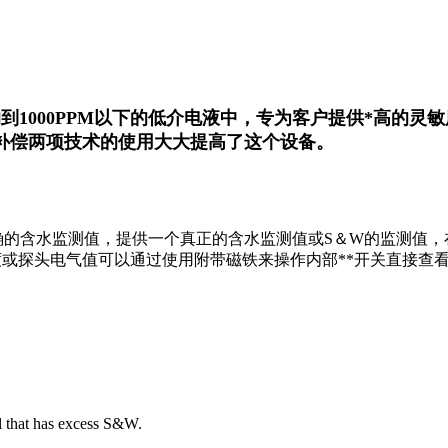
000PPM以下的低介电液中，专为客户提供*高的灵敏度
两项技术的使用大大提高了这个设备。
确的含水监测值
，
提供
一个真正的含
水监测值
或S
＆W的
监测值，
、过程温度或探头电气值可以通过使用附带磁铁来操作内部**开关直接查
il that has excess S&W.