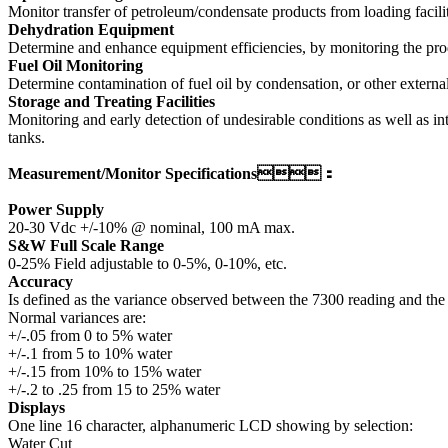
Monitor transfer of petroleum/condensate products from loading facilit
Dehydration Equipment
Determine and enhance equipment efficiencies, by monitoring the prod
Fuel Oil Monitoring
Determine contamination of fuel oil by condensation, or other external 
Storage and Treating Facilities
Monitoring and early detection of undesirable conditions as well as in
tanks.
Measurement/Monitor Specifications：
Power Supply
20-30 Vdc +/-10% @ nominal, 100 mA max.
S&W Full Scale Range
0-25% Field adjustable to 0-5%, 0-10%, etc.
Accuracy
Is defined as the variance observed between the 7300 reading and the w
Normal variances are:
+/-.05 from 0 to 5% water
+/-.1 from 5 to 10% water
+/-.15 from 10% to 15% water
+/-.2 to .25 from 15 to 25% water
Displays
One line 16 character, alphanumeric LCD showing by selection:
Water Cut